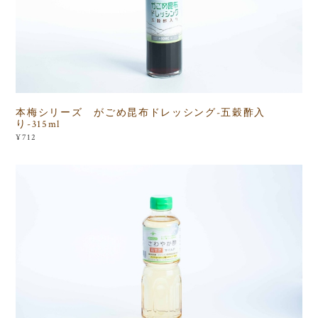
本梅シリーズ がごめ昆布ドレッシング-五穀酢入
り-315ml
¥712